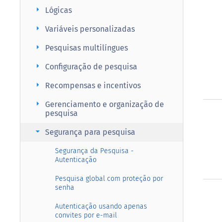
arrow_right
Lógicas
arrow_right
Variáveis personalizadas
arrow_right
Pesquisas multilíngues
arrow_right
Configuração de pesquisa
arrow_right
Recompensas e incentivos
arrow_right
Gerenciamento e organização de
pesquisa
arrow_right
Segurança para pesquisa
Segurança da Pesquisa -
Autenticação
Pesquisa global com proteção por
senha
Autenticação usando apenas
convites por e-mail