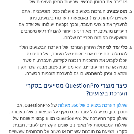
מגבירה את החוסן הנפשי ושביעות הרצון העצמית שלו.
מוטיבציה:
הערכות ביצועים פועלות ככלי מוטיבציה. אתם
עשויים לתהות כיצד? באמצעות הערכות ביצועים, ניתן
להעריך את ביצועי העובד, ובכך נקבעת יעילותו של אדם אם
היעדים מושגים. זה מאוד יניע ויעזור להם להרגיש מעורבים
ומושקעים בפיתוח הקריירה שלהם.
כלי עזר לניהול:
היתרון המרכזי של הערכת הביצועים הולך
להנהלה. הם יכירו את יכולותיו של העובד, ועל בסיס זה
יוכלו לקבוע את התוכנית הנכונה לקידום, העברה, חופשה
כפויה או שחרור עובדים. הוא מסייע בעיצוב מבנה שכר תקין
ומתאים וניתן להשתמש בו גם להערכת תוכניות הכשרה.
כיצד מוצרי QuestionPro מסייעים בסקרי
הערכת ביצועים?
שאלון הערכת ביצועים של 360 מעלות
של QuestionPro, אם
תוכנן נכון, מציע לכל עובד מבט מקיף על הביצועים שלו בעבודה.
שאלון סקר ההערכה של QuestionPro מציע קבוצות שונות של
שאלות המבוססות על מאפיינים שונים הקשורים לעובד. תבנית
סקר זו מציעה גם תובנות עשירות או משוב על התחומים שעשויים