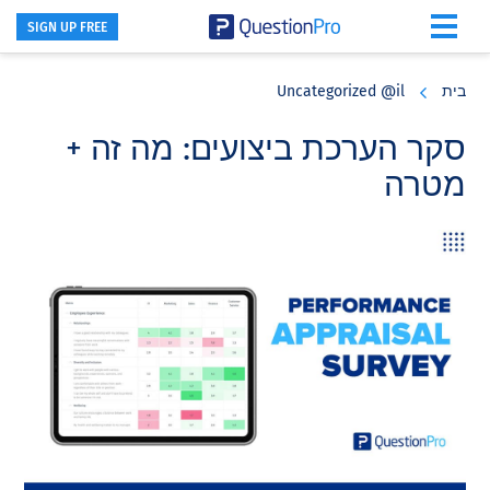
SIGN UP FREE
Skip
Skip
Skip
to
to
to
בית
Uncategorized @il
primary
footer
main
content
sidebar
סקר הערכת ביצועים: מה זה +
מטרה