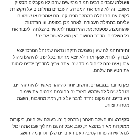
פעולה:
עובדים רבים תמיד מרגישים שהם לא מקבלים מספיק
משוב, וזה לא פותר את המטרה. העובדים מתלוננים על תקשורת
לקויה עם ההנהלה במהלך הפרויקט; הם אומרים או שומעים
עליהם בתחילת העבודה ולאחר מכן בסופה. וזו הזדמנות
שהוחמצה. פספסת את ההזדמנות לתקשר בהצלחה ולעבור את
כל השלבים. הדבר החשוב כאן הוא לעשות את זה!
זהירות
המילה שעון נשמעת חזקה! נראה שמנהל המרכז יוצא
לבדוק ולוודא שאף אחד לא יוצא מהתור בכל עת. להירגע! ניהול
ארגון אינו זהה לניהול מוסד שבו אתה צריך להדריך ילדים לזהות
את הטעויות שלהם.
כאן מדובר במבוגרים, וחשוב יותר להיזהר מאשר להיות זהירים.
מנהל שיכול להשתמש בצעד זה בחוכמה מבטיח את שימור
העובדים. זה מקום נהדר לדבר על כוח, רמת מחויבות, השגת
מטרות וצוות.
סקירה:
זהו השלב האחרון בתהליך זה. בעולם של היום, ביקורות
ממוקדות מאוד בתוצאות, טוב, אבל זה גם תהליך שבו אתה יכול
לנהל שיחה פרודוקטיבית עם העובדים שלך ולדון מה הושג.