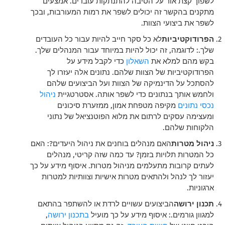
לשפוך קצת אור על הסיבה להתנתקות עובדים. אמצעים
מתקנים בהקשר זה יכולים לשפר את רמות המעורבות, ובכך
לשפר את ביצועי הצוות.
הפרודוקטיביות
לא כל סקר חייב להיות עבור כל העובדים
שלך.: לדוגמה, זה יכול להיות במיוחד עבור המנהלים שלך.
בקש מהם למלא את
השאלון
כדי לקבל מידע על
הפרודוקטיביות של הצוות שלהם. נתונים אלה יעזרו לך
להסתכל על הדינמיקה של הצוות ועל הביצועים שלהם
ולחמש אותך בנתונים כדי לשפר אותה.
אסטרטגיית
ניהול
נכסי נתונים
מקיפה מטפחת אמון, ממזערת סיכונים
ומעצימה עסקים לרתום את מלוא הפוטנציאל של נתוני
הלקוחות שלהם.
ניהול מטרות
האם מנהלים בוחנים את ניהול היעדים?: האם
כל המטרות תלויות בזמן? עד כמה שזה קריטי, מנהלים
לעתים קרובות מתעלמים מניהול מטרות. איסוף מידע על כך
יעזור לך לנהל ולהתאים מטרות אישיות וצוותיות למטרות
ארגוניות.
תכנון ירושה
הביצועים עשויים לרדת או להשתפר בהתאם
למגוון גורמים.: איסוף מידע על כך מועיל
בתכנון ירושה
,