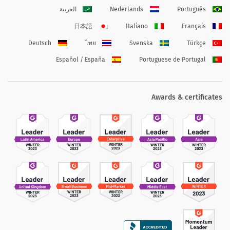
Português
Nederlands
العربية
日本語
Italiano
Français
Deutsch
ไทย
Svenska
Türkçe
Español / España
Portuguese de Portugal
Awards & certificates