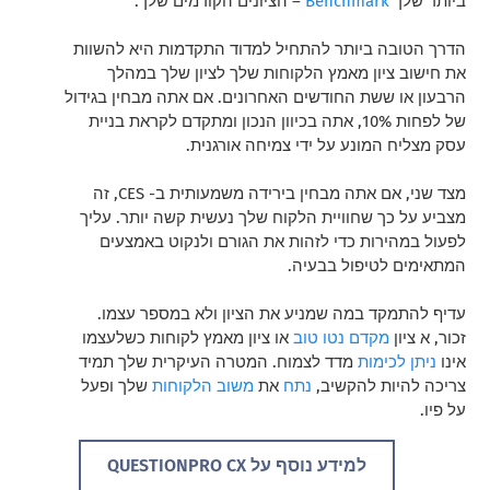
ביותר שלך
Benchmark
– הציונים הקודמים שלך.
הדרך הטובה ביותר להתחיל למדוד התקדמות היא להשוות
את חישוב ציון מאמץ הלקוחות שלך לציון שלך במהלך
הרבעון או ששת החודשים האחרונים. אם אתה מבחין בגידול
של לפחות 10%, אתה בכיוון הנכון ומתקדם לקראת בניית
עסק מצליח המונע על ידי צמיחה אורגנית.
מצד שני, אם אתה מבחין בירידה משמעותית ב- CES, זה
מצביע על כך שחוויית הלקוח שלך נעשית קשה יותר. עליך
לפעול במהירות כדי לזהות את הגורם ולנקוט באמצעים
המתאימים לטיפול בבעיה.
עדיף להתמקד במה שמניע את הציון ולא במספר עצמו.
זכור, א
ציון
מקדם נטו טוב
או ציון מאמץ לקוחות כשלעצמו
אינו
ניתן לכימות
מדד לצמוח. המטרה העיקרית שלך תמיד
צריכה להיות להקשיב,
נתח
את
משוב הלקוחות
שלך ופעל
על פיו
.
למידע נוסף על QUESTIONPRO CX