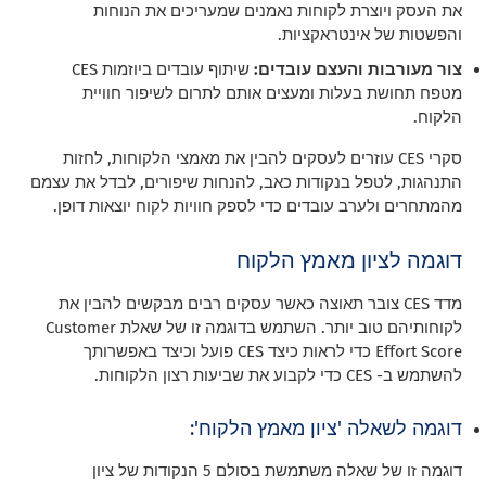
את העסק ויוצרת לקוחות נאמנים שמעריכים את הנוחות
והפשטות של אינטראקציות.
צור מעורבות והעצם עובדים:
שיתוף עובדים ביוזמות CES
מטפח תחושת בעלות ומעצים אותם לתרום לשיפור חוויית
הלקוח.
סקרי CES עוזרים לעסקים להבין את מאמצי הלקוחות, לחזות
התנהגות, לטפל בנקודות כאב, להנחות שיפורים, לבדל את עצמם
מהמתחרים ולערב עובדים כדי לספק חוויות לקוח יוצאות דופן.
דוגמה לציון מאמץ הלקוח
מדד CES צובר תאוצה כאשר עסקים רבים מבקשים להבין את
לקוחותיהם טוב יותר. השתמש בדוגמה זו של שאלת Customer
Effort Score כדי לראות כיצד CES פועל וכיצד באפשרותך
להשתמש ב- CES כדי לקבוע את שביעות רצון הלקוחות.
דוגמה לשאלה 'ציון מאמץ הלקוח':
דוגמה זו של שאלה משתמשת בסולם 5 הנקודות של ציון