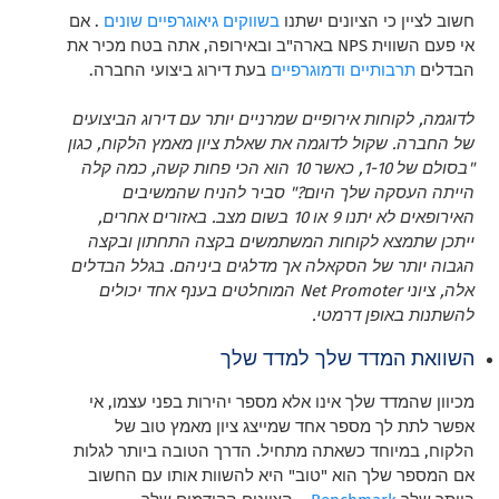
חשוב לציין כי הציונים ישתנו
בשווקים גיאוגרפיים
שונים
. אם
אי פעם השווית NPS בארה"ב ובאירופה, אתה בטח מכיר את
הבדלים
תרבותיים
ודמוגרפיים
בעת דירוג ביצועי החברה.
לדוגמה, לקוחות אירופיים שמרניים יותר עם דירוג הביצועים
של החברה. שקול לדוגמה את שאלת ציון מאמץ הלקוח, כגון
"בסולם של 1-10, כאשר 10 הוא הכי פחות קשה, כמה קלה
הייתה העסקה שלך היום?" סביר להניח שהמשיבים
האירופאים לא יתנו 9 או 10 בשום מצב. באזורים אחרים,
ייתכן שתמצא לקוחות המשתמשים בקצה התחתון ובקצה
הגבוה יותר של הסקאלה אך מדלגים ביניהם. בגלל הבדלים
אלה, ציוני Net Promoter המוחלטים בענף אחד יכולים
להשתנות באופן דרמטי.
השוואת המדד שלך למדד שלך
מכיוון שהמדד שלך אינו אלא מספר יהירות בפני עצמו, אי
אפשר לתת לך מספר אחד שמייצג ציון מאמץ טוב של
הלקוח, במיוחד כשאתה מתחיל. הדרך הטובה ביותר לגלות
אם המספר שלך הוא "טוב" היא להשוות אותו עם החשוב