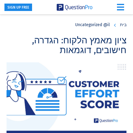
SIGN UP FREE
Skip
Skip
Skip
to
to
to
בית
Uncategorized @il
primary
footer
main
content
sidebar
ציון מאמץ הלקוח: הגדרה,
חישובים, דוגמאות