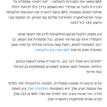
NPS מתאר את הסבירות להמלצה – "מה הסיכוי שתמליץ על
חברה X לחבר או עמית?" הוא משמש בדרך כלל לניתוח יכולת
שיתוף המותג ונאמנות. NPS נכשל להעריך את התנהגות הלקוחות
עבור האינטראקציה האחרונה שלהם עם הארגון. זה המקום שבו
חישוב CES יכול לעזור.
ציון מאמץ הלקוח מבקש מהלקוחות לדרג את הקושי שהם
התמודדו איתו עם שירותי הארגון. ככל שתפחית את הקושי, כך
ייטב לנאמנות למותג. רמות קושי גבוהות מעידות על שינוי אופן
הפעולה ומתן עדיפות
לשביעות רצון הלקוחות
.
"תחרות היא תמיד דבר טוב. זה מכריח אותנו לעשות כמיטב
יכולתנו. מונופול הופך אנשים לשאננים ומסתפקים בבינוניות".
ננסי פירסי
על פי ציטוט זה ואמונה פופולרית, השיטה הרלוונטית יותר למדוד
את עוצמת הציון שלך היא באמצעות
המתחרה שלך
ציון כאמת
מידה. זוהי שיטה טובה יותר למדוד את מדד NPS או CES שלך
מכיוון שהיא מתחשבת בתעשייה שלך.