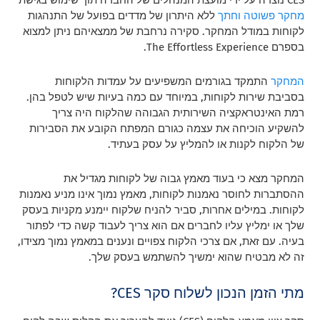
מחקר פשוטה וחתך
ללא היתרון של מדדים בפועל של התנהגות
לקוחות במודל המחקר. סקירה נרחבת של ממצאיהם ניתן למצוא
בספרם The Effortless Experience.
המחקר
התמקד בגורמים המשפיעים על עמדות הלקוחות
בסביבת שירות לקוחות, במיוחד עם כמה בעיות שיש לטפל בהן.
רמת האינטראקציה השירותית הגבוהה שהלקוח היה צריך
להשקיע הוכיחה את עצמה כגורם המפתח הקובע את הסבירות
של הלקוח לקנות או להמליץ על עסק בעתיד.
המחקר מצא כי בעוד מאמץ גבוה של לקוחות מגדיל את
ההסתברות לחוסר נאמנות לקוחות, מאמץ נמוך אינו מניע נאמנות
לקוחות. במילים אחרות, סביר להניח שלקוח יימנע מקניות בעסק
שלך או ימליץ עליו לחברים אם הוא צריך לעבוד קשה כדי לפתור
בעיה. עם זאת, אם צרכי הלקוח צפויים ונענים במאמץ נמוך מצידו,
זה לא מבטיח שהוא ימשיך להשתמש בעסק שלך.
מתי הזמן הנכון לשלוח סקר CES?