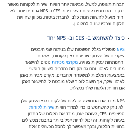
חברות תעופה, למשל, מביאות יותר חוויות ישירות ללקוחות מאשר
בנקים. הם נוטים להיות בעלי דירוגי CES ו- NPS גבוהים יותר. לא
יהיה מועיל להשוות חנות כלבו לחברת ביטוח, מכיוון שחוויות
הלקוח וצרכיו שונים לחלוטין.
כיצד להשתמש ב- CES וב- NPS יחד
NPS
פופולרי בגלל הפשטות שלו בניתוח שני היבטים
עיקריים של העסק: שביעות רצון לקוחות, נאמנות
והתפתחות עסקית צפויה.
מקדמי מכירות
נוטים להישאר
מחויבים לארגון והם גם מקורות נהדרים לשיווק חופשי
באמצעות המלצות למשפחה ולחברים. מקדם מכירות נאמן
לארגון שלך, אך חשוב לזכור שלא מובטח לו להישאר נאמן
אם חוויית הלקוח שלך נכשלת.
NPS מודד את התחושה הכללית של לקוח כלפי העסק שלך
ולא ניתן להשתמש בו כדי למדוד חוויית
שירות לקוחות
ספציפית. CES, לעומת זאת, מודד את הקלות של פתרון
בעיות לקוחות. זה יכול להיות יעיל ביותר בהבנת מכשולים
בחוויית הלקוח, ובכך מאפשר לך לחסל מכשולים אלה