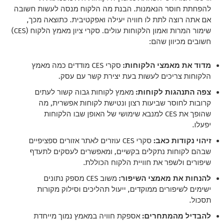
להפחתת חוסר הנאמנות. הבנת מה הלקוח מנסה לעשות חשובה
אם אתה רוצה לתת לו חוויה יעילה ואפקטיבית. כתוצאה מכך,
שימור המרות ואמון הלקוחות עולים. סקרי ציון מאמץ הלקוח (CES)
חשובים מכיוון שהם:
מדוד את מאמצי הלקוחות:
סקרי CES מודדים כמה מאמץ
הלקוחות צריכים לעשות בעת יצירת קשר עם עסק.
צפה התנהגות לקוחות:
מאמץ לקוחות גבוה קשור לעתים
קרובות לחוסר שביעות רצון ונטישת לקוחות אפשרית, מה
שהופך את CES למנבא שימושי של האופן שבו הלקוחות
יפעלו.
זיהוי נקודות כאב:
סקרי CES עוזרים לאתר אזורים ספציפיים
שבהם לקוחות נתקלים בקשיים, ומאפשרים לעסקים לתעדף
שיפורים ולשפר את חוויית הלקוח הכוללת.
להנחות את מאמצי השיפור:
משוב CES מספק נתונים
ישימים לשיפורים ממוקדים, ייעול תהליכים וסילוק מקורות
תסכול.
להבדיל מהמתחרים:
אספקת חוויה במאמץ נמוך מייחדת