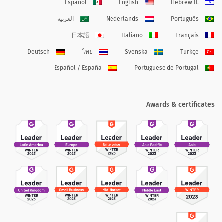
Español
English
Hebrew IL
Português
Nederlands
العربية
日本語
Italiano
Français
Deutsch
ไทย
Svenska
Türkçe
Español / España
Portuguese de Portugal
Awards & certificates