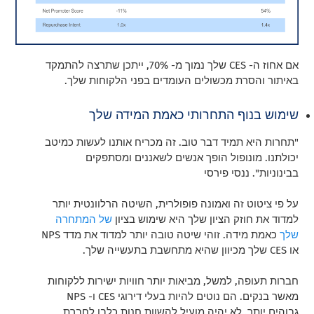
אם אחוז ה- CES שלך נמוך מ- 70%, ייתכן שתרצה להתמקד
באיתור והסרת מכשולים העומדים בפני הלקוחות שלך.
שימוש בנוף התחרותי כאמת המידה שלך
"תחרות היא תמיד דבר טוב. זה מכריח אותנו לעשות כמיטב
יכולתנו. מונופול הופך אנשים לשאננים ומסתפקים
בבינוניות". ננסי פירסי
על פי ציטוט זה ואמונה פופולרית, השיטה הרלוונטית יותר
למדוד את חוזק הציון שלך היא שימוש בציון
של המתחרה
שלך
כאמת מידה. זוהי שיטה טובה יותר למדוד את מדד NPS
או CES שלך מכיוון שהיא מתחשבת בתעשייה שלך.
חברות תעופה, למשל, מביאות יותר חוויות ישירות ללקוחות
מאשר בנקים. הם נוטים להיות בעלי דירוגי CES ו- NPS
גבוהים יותר. לא יהיה מועיל להשוות חנות כלבו לחברת