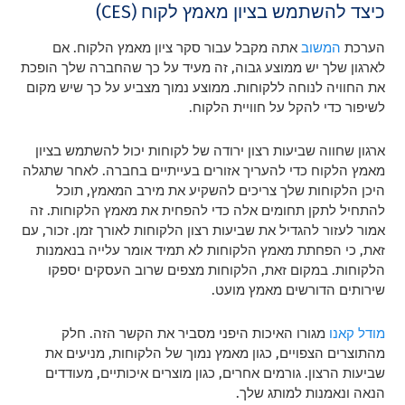
כיצד להשתמש בציון מאמץ לקוח (CES)
הערכת
המשוב
אתה מקבל עבור סקר ציון מאמץ הלקוח. אם
לארגון שלך יש ממוצע גבוה, זה מעיד על כך שהחברה שלך הופכת
את החוויה לנוחה ללקוחות. ממוצע נמוך מצביע על כך שיש מקום
לשיפור כדי להקל על חוויית הלקוח.
ארגון שחווה שביעות רצון ירודה של לקוחות יכול להשתמש בציון
מאמץ הלקוח כדי להעריך אזורים בעייתיים בחברה. לאחר שתגלה
היכן הלקוחות שלך צריכים להשקיע את מירב המאמץ, תוכל
להתחיל לתקן תחומים אלה כדי להפחית את מאמץ הלקוחות. זה
אמור לעזור להגדיל את שביעות רצון הלקוחות לאורך זמן. זכור, עם
זאת, כי הפחתת מאמץ הלקוחות לא תמיד אומר עלייה בנאמנות
הלקוחות. במקום זאת, הלקוחות מצפים שרוב העסקים יספקו
שירותים הדורשים מאמץ מועט.
מודל קאנו
מגורו האיכות היפני מסביר את הקשר הזה. חלק
מהתוצרים הצפויים, כגון מאמץ נמוך של הלקוחות, מניעים את
שביעות הרצון. גורמים אחרים, כגון מוצרים איכותיים, מעודדים
הנאה ונאמנות למותג שלך.