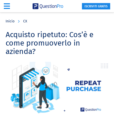
ISCRIVITI GRATIS
Skip
Skip
Skip
to
to
to
Inicio
CX
main
primary
footer
content
sidebar
Acquisto ripetuto: Cos’è e
come promuoverlo in
azienda?