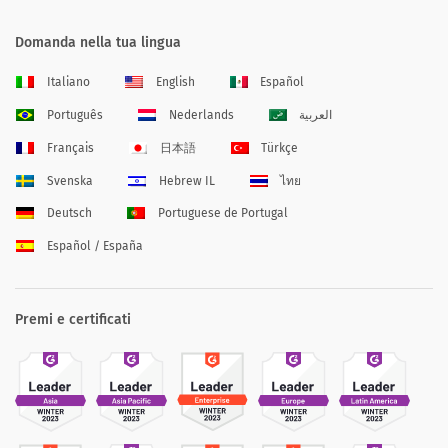
Domanda nella tua lingua
Italiano
English
Español
Português
Nederlands
العربية
Français
日本語
Türkçe
Svenska
Hebrew IL
ไทย
Deutsch
Portuguese de Portugal
Español / España
Premi e certificati