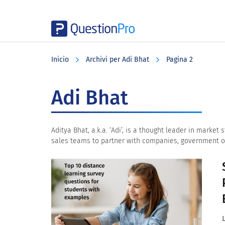
Skip
Skip
Skip
to
to
to
Inicio
Archivi per Adi Bhat
Pagina 2
main
primary
footer
content
sidebar
Adi Bhat
Aditya Bhat, a.k.a. ‘Adi’, is a thought leader in mark
sales teams to partner with companies, government org