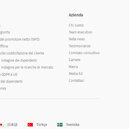
i
Azienda
Chi siamo
t
Team esecutivo
ngiunta
Nelle news
del promotore netto (NPS)
Testimonianze
ffline
Comitato consultivo
ulla soddisfazione del cliente
Carriere
i indagine dei dipendenti
Marca
 indagine per le ricerche di mercato
Media Kit
à GDPR e UE
Contattaci
 dei dipendenti
runey
日本語
Türkçe
Svenska