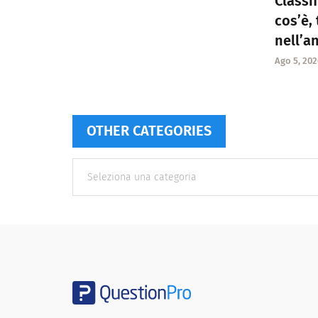
Classif
cos’è,
nell’a
Ago 5, 202
OTHER CATEGORIES
Other
categories