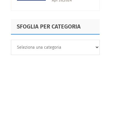
Apr 26,2024
migliori
piattaforme e
strumenti
SFOGLIA PER CATEGORIA
SFOGLIA
PER
CATEGORIA