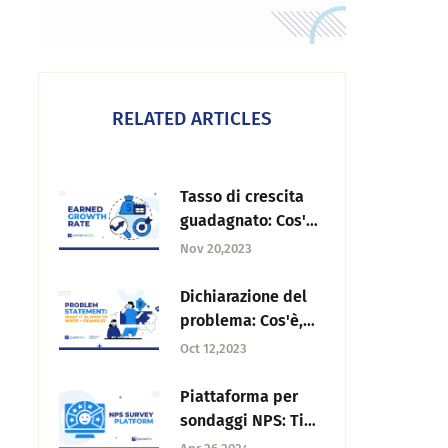
RELATED ARTICLES
Tasso di crescita
guadagnato: Cos'è,
perché e come
Nov 20,2023
calcolarlo
Dichiarazione del
problema: Cos'è,
come si scrive +
Oct 12,2023
esempi
Piattaforma per
sondaggi NPS: Tipi,
suggerimenti, 11