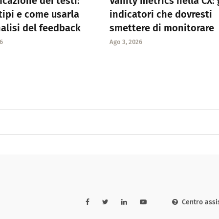
icazione dei testi:
Vanity metrics nella CX: 
 tipi e come usarla
indicatori che dovresti
nalisi del feedback
smettere di monitorare
6
Ago 3, 2026
Centro assi