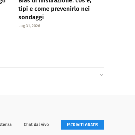
gli
Bias di misurazione: cos’è,
tipi e come prevenirlo nei
sondaggi
Lug 31, 2026
stenza
Chat dal vivo
ISCRIVITI GRATIS