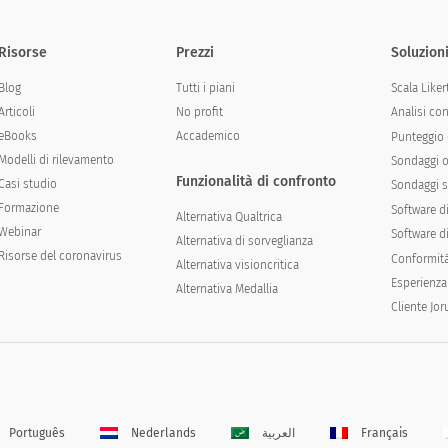
Risorse
Prezzi
Soluzion
Blog
Tutti i piani
Scala Liker
Articoli
No profit
Analisi co
eBooks
Accademico
Punteggio 
Modelli di rilevamento
Sondaggi o
Funzionalità di confronto
Casi studio
Sondaggi s
Formazione
Software d
Alternativa Qualtrica
Webinar
Software di
Alternativa di sorveglianza
Risorse del coronavirus
Conformit
Alternativa visioncritica
Esperienza
Alternativa Medallia
Cliente Jo
Português
Nederlands
العربية
Français