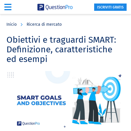
ISCRIVITI GRATIS
Skip
Skip
Skip
to
to
to
Inicio
Ricerca di mercato
main
primary
footer
content
sidebar
Obiettivi e traguardi SMART:
Definizione, caratteristiche
ed esempi