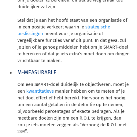
om je doelen te bereiken, omdat de weg ernaartoe
duidelijker zal zijn.
Stel dat je aan het hoofd staat van een organisatie of
in een positie verkeert waarin je
strategische
beslissingen
neemt voor je organisatie of
vergelijkbare functies vanaf dit punt. In dat geval zul
je zien of je genoeg middelen hebt om je SMART-doel
te bereiken of dat je iets extra’s moet doen om dingen
vruchtbaar te maken.
M-MEASURABLE
Om een SMART-doel duidelijk te objectiveren, moet je
een
kwantitatieve
manier hebben om te meten of je
het doel effectief hebt bereikt. Hiervoor is het nodig
om een aantal getallen in de definitie op te nemen,
bijvoorbeeld percentages of exacte bedragen. Als je
meetbare doelen zijn om een R.O.I. te krijgen, dan
zou je iets moeten zeggen als “Verhoog de R.O.I. met
23%”.