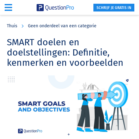
SCHRIJF JE GRATIS IN
Skip
Skip
Skip
to
to
to
Thuis
Geen onderdeel van een categorie
main
primary
footer
content
sidebar
SMART doelen en
doelstellingen: Definitie,
kenmerken en voorbeelden