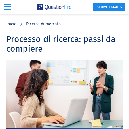
ISCRIVITI GRATIS
Skip
Skip
Skip
to
to
to
Inicio
Ricerca di mercato
main
primary
footer
content
sidebar
Processo di ricerca: passi da
compiere