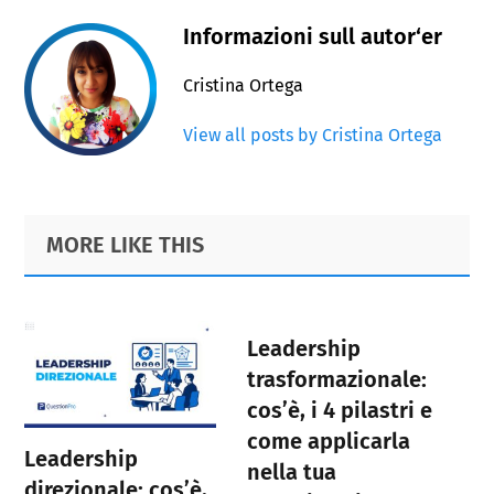
Informazioni sull autor‘er
Cristina Ortega
View all posts by Cristina Ortega
Primary
Footer
MORE LIKE THIS
Sidebar
Leadership
trasformazionale:
cos’è, i 4 pilastri e
come applicarla
Leadership
nella tua
direzionale: cos’è,