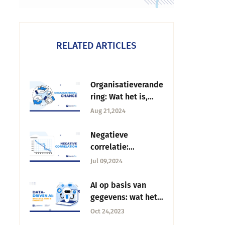
RELATED ARTICLES
Organisatieverande
ring: Wat het is,
soorten en hoe het
Aug 21,2024
te managen
Negatieve
correlatie:
Definitie,
Jul 09,2024
voorbeelden + Hoe
vind je het?
AI op basis van
gegevens: wat het
is, risico's en
Oct 24,2023
voorbeelden