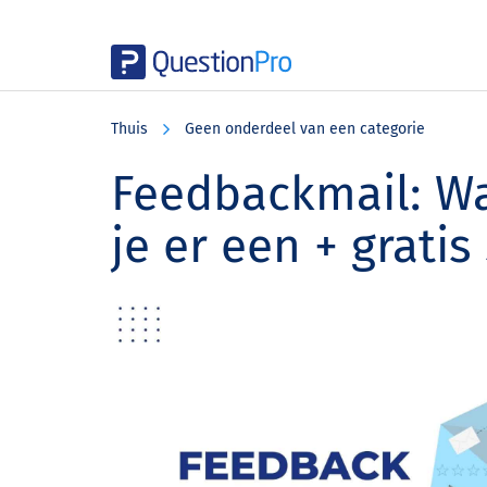
Skip
Skip
Skip
to
to
to
Thuis
Geen onderdeel van een categorie
main
primary
footer
content
sidebar
Feedbackmail: Wat
je er een + gratis