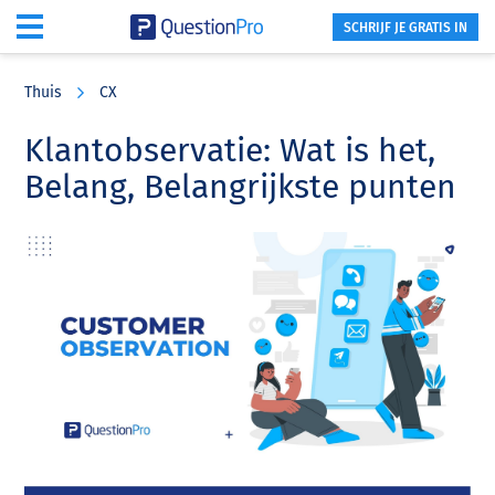
SCHRIJF JE GRATIS IN
Skip
Skip
Skip
to
to
to
Thuis
CX
main
primary
footer
content
sidebar
Klantobservatie: Wat is het,
Belang, Belangrijkste punten