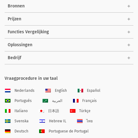
Bronnen
Prijzen
Functies Vergelijking
Oplossingen
Bedrijf
Vraagprocedure in uw taal
Nederlands
English
Español
Português
العربية
Français
Italiano
日本語
Türkçe
Svenska
Hebrew IL
ไทย
Deutsch
Portuguese de Portugal