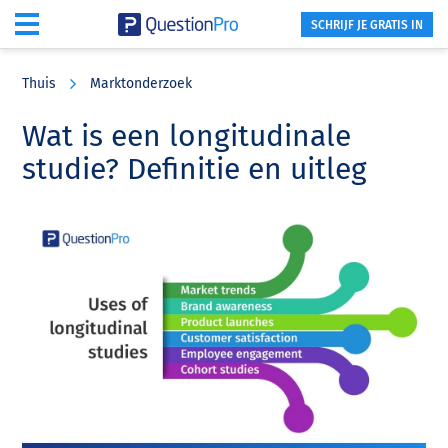
SCHRIJF JE GRATIS IN
Skip
Skip
Skip
to
to
to
Thuis
Marktonderzoek
main
primary
footer
content
sidebar
Wat is een longitudinale
studie? Definitie en uitleg