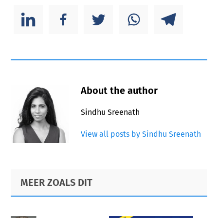
About the author
Sindhu Sreenath
View all posts by Sindhu Sreenath
Primary
Footer
MEER ZOALS DIT
Sidebar