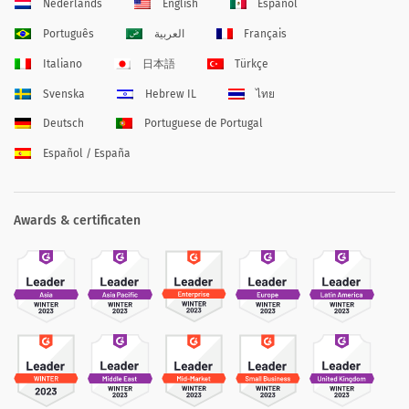
Nederlands
English
Español
Português
العربية
Français
Italiano
日本語
Türkçe
Svenska
Hebrew IL
ไทย
Deutsch
Portuguese de Portugal
Español / España
Awards & certificaten