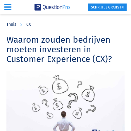
SCHRIJF JE GRATIS IN
Skip
Skip
Skip
to
to
to
Thuis
CX
main
primary
footer
content
sidebar
Waarom zouden bedrijven
moeten investeren in
Customer Experience (CX)?