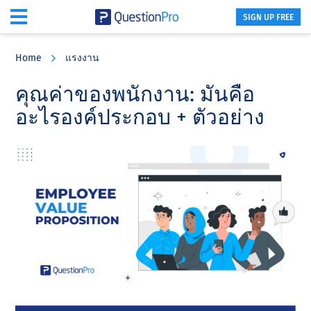
SIGN UP FREE
Skip
Skip
Skip
to
to
to
Home
แรงงาน
main
primary
footer
content
sidebar
คุณค่าของพนักงาน: มันคือ
อะไรองค์ประกอบ + ตัวอย่าง