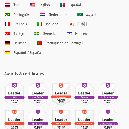
ไทย
English
Español
Português
Nederlands
العربية
Français
Italiano
日本語
Türkçe
Svenska
Hebrew IL
Deutsch
Portuguese de Portugal
Español / España
Awards & certificates