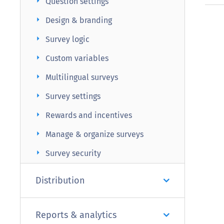
arrow_right
Question settings
arrow_right
Design & branding
arrow_right
Survey logic
arrow_right
Custom variables
arrow_right
Multilingual surveys
arrow_right
Survey settings
arrow_right
Rewards and incentives
arrow_right
Manage & organize surveys
arrow_right
Survey security
Distribution
Reports & analytics