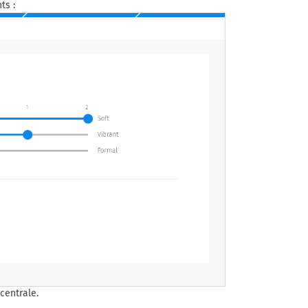
ts :
centrale.