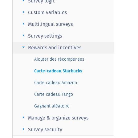
arrow_right
Survey logic
arrow_right
Custom variables
arrow_right
Multilingual surveys
arrow_right
Survey settings
arrow_right
Rewards and incentives
Ajouter des récompenses
Carte-cadeau Starbucks
Carte cadeau Amazon
Carte cadeau Tango
Gagnant aléatoire
arrow_right
Manage & organize surveys
arrow_right
Survey security