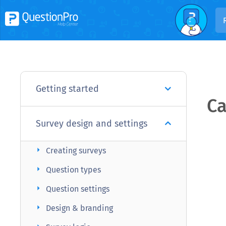
Getting started
Ca
Survey design and settings
arrow_right
Creating surveys
arrow_right
Question types
arrow_right
Question settings
arrow_right
Design & branding