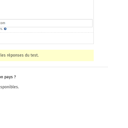
les réponses du test.
on pays ?
isponibles.