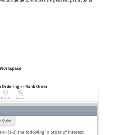
z-vous que deux voitures ne peuvent pas avoir la
» Workspace
on Ordering >> Rank Order