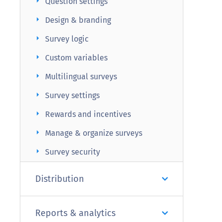
arrow_right
Question settings
arrow_right
Design & branding
arrow_right
Survey logic
arrow_right
Custom variables
arrow_right
Multilingual surveys
arrow_right
Survey settings
arrow_right
Rewards and incentives
arrow_right
Manage & organize surveys
arrow_right
Survey security
Distribution
Reports & analytics