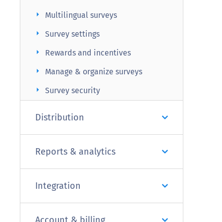
arrow_right
Multilingual surveys
arrow_right
Survey settings
arrow_right
Rewards and incentives
arrow_right
Manage & organize surveys
arrow_right
Survey security
Distribution
Reports & analytics
Integration
Account & billing