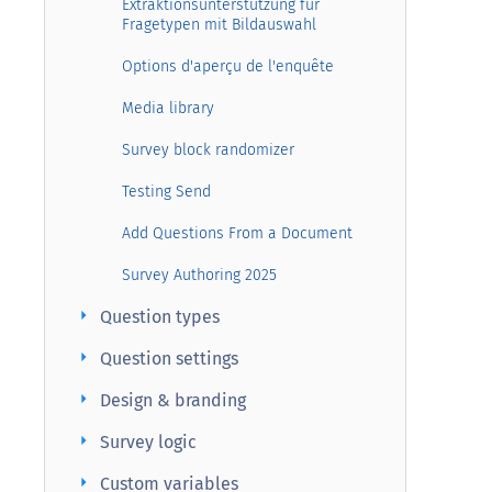
Extraktionsunterstützung für
Fragetypen mit Bildauswahl
Options d'aperçu de l'enquête
Media library
Survey block randomizer
Testing Send
Add Questions From a Document
Survey Authoring 2025
arrow_right
Question types
arrow_right
Question settings
arrow_right
Design & branding
arrow_right
Survey logic
arrow_right
Custom variables