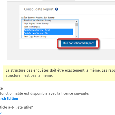
La structure des enquêtes doit être exactement la même. Les rapp
structure n'est pas la même.
ce
fonctionnalité est disponible avec la licence suivante:
rch Edition
ticle a-t-il été utile?
on