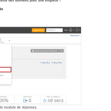
ualité des données pour une enquête ?
ta
s le module de réponses.