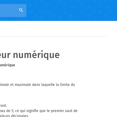
search
eur numérique
numérique
imale et maximale dans laquelle la limite du
ront.
pas de 5, ce qui signifie que le premier saut de
valeurs décimales.