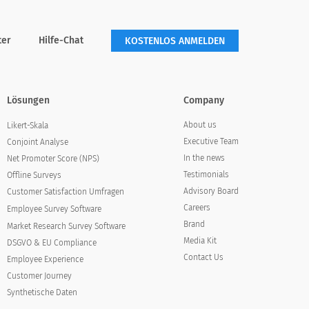
ter
Hilfe-Chat
KOSTENLOS ANMELDEN
Lösungen
Company
About us
Likert-Skala
Executive Team
Conjoint Analyse
In the news
Net Promoter Score (NPS)
Testimonials
Offline Surveys
Advisory Board
Customer Satisfaction Umfragen
Careers
Employee Survey Software
Brand
Market Research Survey Software
Media Kit
DSGVO & EU Compliance
Contact Us
Employee Experience
Customer Journey
Synthetische Daten