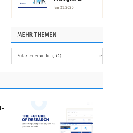
Benchmarks
Unterschiede und
Jun 23,2025
wann Sie was
verwenden sollten
MEHR THEMEN
MEHR
THEMEN
I-