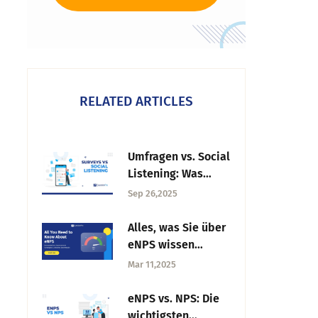
RELATED ARTICLES
Umfragen vs. Social
Listening: Was
liefert bessere
Sep 26,2025
Einblicke?
Alles, was Sie über
eNPS wissen
müssen:
Mar 11,2025
Interpretation,
Verbesserungsstrat
eNPS vs. NPS: Die
egien & Branchen-
wichtigsten