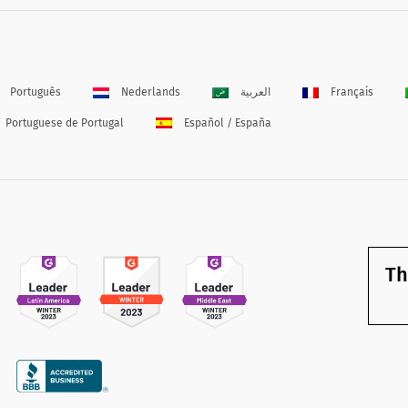
Português
Nederlands
العربية
Français
Portuguese de Portugal
Español / España
Th