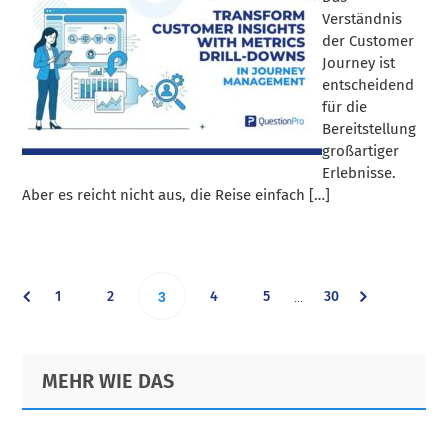
Verständnis
der Customer
Journey ist
entscheidend
für die
Bereitstellung
großartiger
Erlebnisse.
Aber es reicht nicht aus, die Reise einfach […]
Interim
Go
Go
Go
Go
Go
1
2
Go
4
5
30
…
3
pages
omitted
to
to
to
to
to
to
Primary
Footer
MEHR WIE DAS
page
page
page
page
page
Sidebar
page