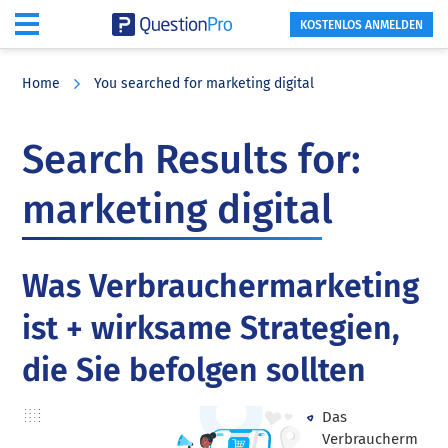
KOSTENLOS ANMELDEN
Skip
Skip
Skip
to
to
to
Home
You searched for marketing digital
main
primary
footer
content
sidebar
Search Results for:
marketing digital
Was Verbrauchermarketing
ist + wirksame Strategien,
die Sie befolgen sollten
Das
Verbraucherm