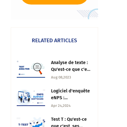
RELATED ARTICLES
Analyse de texte :
Qu'est-ce que c'est,
techniques et
Aug 08,2023
exemples
Logiciel d'enquête
eNPS :
Révolutionner la
Apr 24,2024
dynamique du lieu
de travail
Test T : Qu'est-ce
que c'est, ses