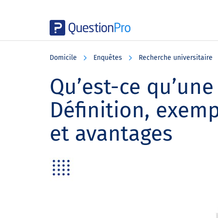
Skip
Skip
Skip
to
to
to
Domicile
Enquêtes
Recherche universitaire
main
primary
footer
content
sidebar
Qu’est-ce qu’une 
Définition, exemp
et avantages