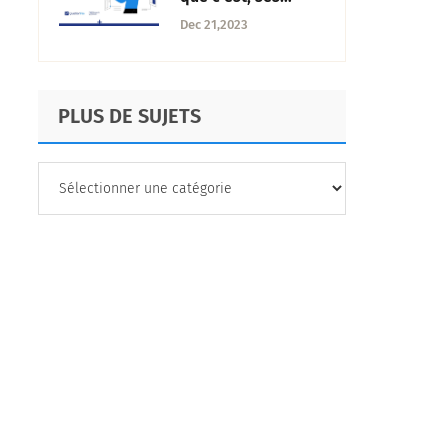
avantages + les
Dec 21,2023
étapes pour le
réaliser
PLUS DE SUJETS
PLUS
DE
SUJETS