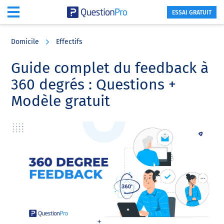
ESSAI GRATUIT
Skip
Skip
Skip
to
to
to
Domicile
Effectifs
main
primary
footer
content
sidebar
Guide complet du feedback à
360 degrés : Questions +
Modèle gratuit