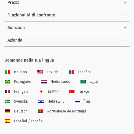
Prezzi
Funzionalità di confronto
Soluzioni
Azienda
Domanda nella tua lingua
Italiano
English
Español
Português
Nederlands
العربية
Français
日本語
Türkçe
Svenska
Hebrew IL
ไทย
Deutsch
Portuguese de Portugal
Español / España