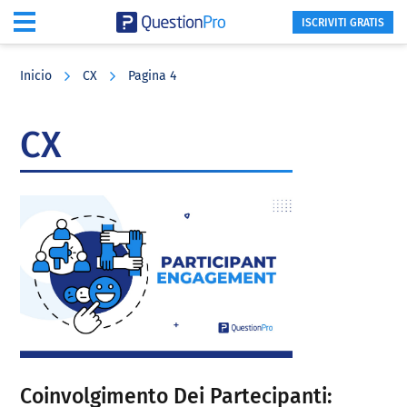
ISCRIVITI GRATIS
Skip
Skip
Skip
to
to
to
Inicio
CX
Pagina 4
main
primary
footer
content
sidebar
CX
Coinvolgimento Dei Partecipanti: