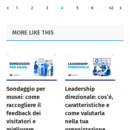
Interim
Go
Go
Go
Go
Go
Go
1
2
3
Go
5
6
42
…
4
pages
omitted
to
to
to
to
to
to
to
Primary
Footer
MORE LIKE THIS
page
page
page
page
page
page
Sidebar
page
Sondaggio per
Leadership
musei: come
direzionale: cos’è,
raccogliere il
caratteristiche e
feedback dei
come valutarla
visitatori e
nella tua
migliorare
organizzazione