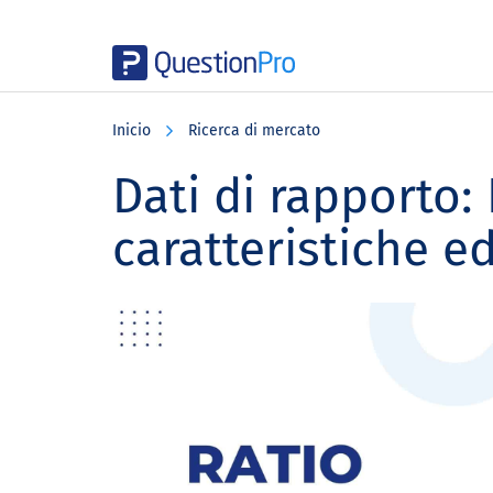
Skip
Skip
Skip
to
to
to
Inicio
Ricerca di mercato
main
primary
footer
content
sidebar
Dati di rapporto: 
caratteristiche e