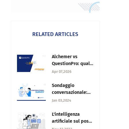
RELATED ARTICLES
Alchemer vs
QuestionPro: qual è
l'opzione migliore
Apr 07,2026
per la Sua ricerca?
Sondaggio
conversazionale:
Cos'è, come crearlo
Jan 03,2024
e vantaggi
L'intelligenza
artificiale sul posto
di lavoro: che