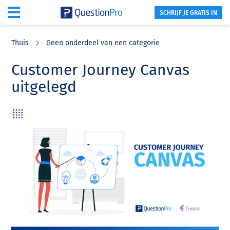
SCHRIJF JE GRATIS IN
Skip
Skip
Skip
to
to
to
Thuis
Geen onderdeel van een categorie
main
primary
footer
content
sidebar
Customer Journey Canvas
uitgelegd