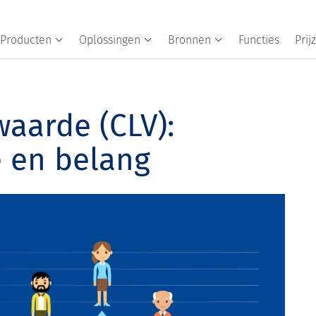
Producten
Oplossingen
Bronnen
Functies
Prij
aarde (CLV):
e en belang