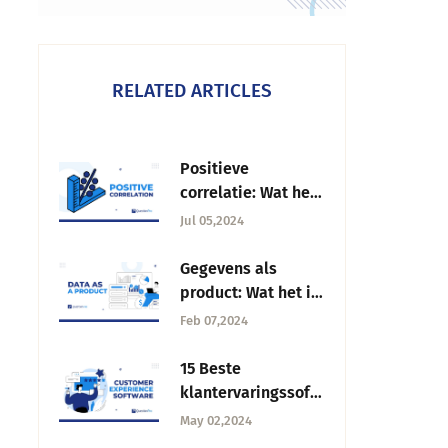
RELATED ARTICLES
Positieve
correlatie: Wat het
is, belang en hoe
Jul 05,2024
het werkt
Gegevens als
product: Wat het is,
revolutie en
Feb 07,2024
strategieën
15 Beste
klantervaringssoft
ware van 2025
May 02,2024