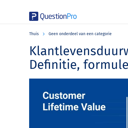
Skip
Skip
Skip
to
to
to
Thuis
Geen onderdeel van een categorie
main
primary
footer
content
sidebar
Klantlevensduurw
Definitie, formul