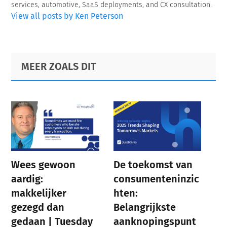
services, automotive, SaaS deployments, and CX consultation.
View all posts by Ken Peterson
Primary
Footer
MEER ZOALS DIT
Sidebar
Wees gewoon
De toekomst van
aardig:
consumenteninzic
makkelijker
hten:
gezegd dan
Belangrijkste
gedaan | Tuesday
aanknopingspunt