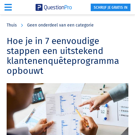
SCHRIJF JE GRATIS IN
Skip
Skip
Skip
to
to
to
Thuis
Geen onderdeel van een categorie
main
primary
footer
content
sidebar
Hoe je in 7 eenvoudige
stappen een uitstekend
klantenenquêteprogramma
opbouwt