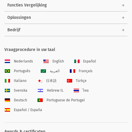
Functies Vergelijking
Oplossingen
Bedrijf
Vraagprocedure in uw taal
Nederlands
English
Español
Português
العربية
Français
Italiano
日本語
Türkçe
Svenska
Hebrew IL
ไทย
Deutsch
Portuguese de Portugal
Español / España
Awards & certificaten