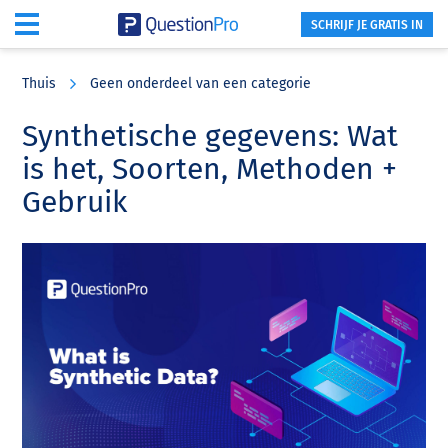
SCHRIJF JE GRATIS IN
Skip
Skip
Skip
to
to
to
Thuis
Geen onderdeel van een categorie
main
primary
footer
content
sidebar
Synthetische gegevens: Wat
is het, Soorten, Methoden +
Gebruik