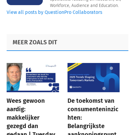
Workforce, Audience and Education.
View all posts by QuestionPro Collaborators
Primary
Footer
MEER ZOALS DIT
Sidebar
Wees gewoon
De toekomst van
aardig:
consumenteninzic
makkelijker
hten:
gezegd dan
Belangrijkste
gedaan | Tuesday
aanknopingspunt