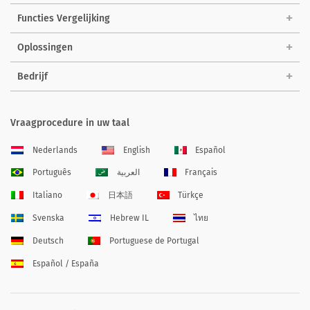
Functies Vergelijking
Oplossingen
Bedrijf
Vraagprocedure in uw taal
Nederlands
English
Español
Português
العربية
Français
Italiano
日本語
Türkçe
Svenska
Hebrew IL
ไทย
Deutsch
Portuguese de Portugal
Español / España