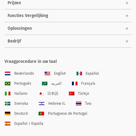
Prijzen
Functies Vergelijking
Oplossingen
Bedrijf
Vraagprocedure in uw taal
Nederlands
English
Español
Português
العربية
Français
Italiano
日本語
Türkçe
Svenska
Hebrew IL
ไทย
Deutsch
Portuguese de Portugal
Español / España