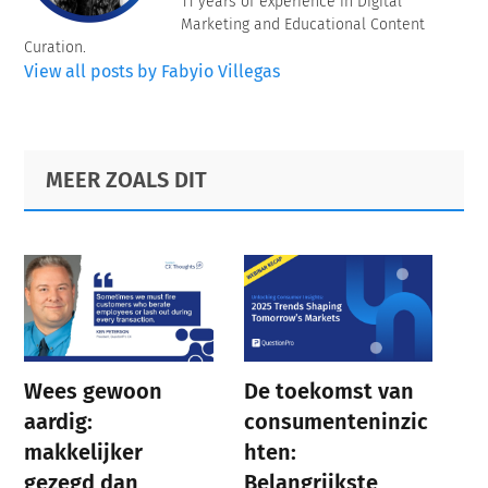
11 years of experience in Digital
Marketing and Educational Content
Curation.
View all posts by Fabyio Villegas
Primary
Footer
MEER ZOALS DIT
Sidebar
Wees gewoon
De toekomst van
aardig:
consumenteninzic
makkelijker
hten:
gezegd dan
Belangrijkste