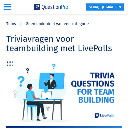
SCHRIJF JE GRATIS IN
Skip
Skip
Skip
to
to
to
Thuis
Geen onderdeel van een categorie
main
primary
footer
content
sidebar
Triviavragen voor
teambuilding met LivePolls