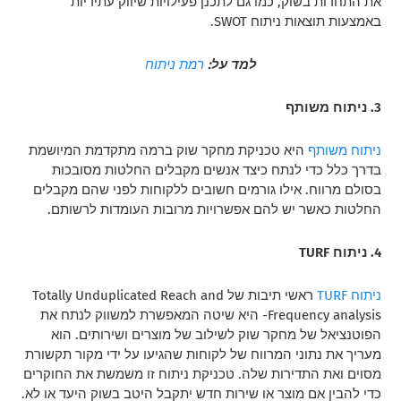
את התחרות בשוק, כמו גם לתכנן פעילויות שיווק עתידיות
באמצעות תוצאות ניתוח SWOT.
למד על:
רמת ניתוח
3. ניתוח משותף
ניתוח משותף
היא טכניקת מחקר שוק ברמה מתקדמת המיושמת
בדרך כלל כדי לנתח כיצד אנשים מקבלים החלטות מסובכות
בסולם מרווח. אילו גורמים חשובים ללקוחות לפני שהם מקבלים
החלטות כאשר יש להם אפשרויות מרובות העומדות לרשותם.
4. ניתוח TURF
ניתוח TURF
ראשי תיבות של Totally Unduplicated Reach and
Frequency analysis- היא שיטה המאפשרת למשווק לנתח את
הפוטנציאל של מחקר שוק לשילוב של מוצרים ושירותים. הוא
מעריך את נתוני המרווח של לקוחות שהגיעו על ידי מקור תקשורת
מסוים ואת התדירות שלה. טכניקת ניתוח זו משמשת את החוקרים
כדי להבין אם מוצר או שירות חדש יתקבל היטב בשוק היעד או לא.