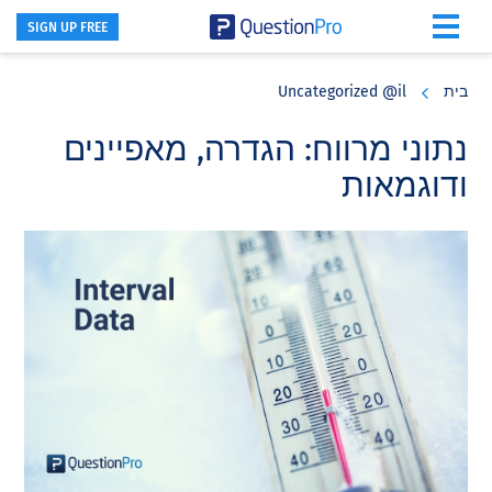
SIGN UP FREE
Skip
Skip
Skip
to
to
to
בית
Uncategorized @il
primary
footer
main
content
sidebar
נתוני מרווח: הגדרה, מאפיינים
ודוגמאות