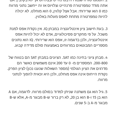
2. הטמפרטורה שנמדדה בפרנהייט ובצלזיוס אך לא בקלבין. אם
אתה מודד טמפרטורה פרנהייט וצלזיוס אז זה ייחשב נתוני מרווח
כמו 0 הוא שרירותי. אבל אצל קלווין, 0 הוא מוחלט. לא יכולה
להיות טמפרטורה מתחת לאפס מעלות באלווין.
3. בעת חישוב ציון אינטליגנציה במבחן IQ. אין נקודת אפס למנת
משכל. על פי מחקרים פסיכולוגיים, אדם לא יכול להיות אפס
אינטליגנציה, ולכן בדוגמה זו, אפס הוא שרירותי. IQ הוא נתונים
מספריים המבוטאים במרווחים באמצעות סולם מדידה קבוע.
4. מבחן ציוני בחינה כמו SAT. הציונים במבחן SAT הם בטווח של
200-800. המספרים מ- 0 עד 200 אינם משמשים כאשר הם
מדרגים את הציון הגולמי (מספר השאלות שנענו נכון) לציון הפרק.
נקודת הייחוס אינה אפס מוחלט, ולכן היא זכאית להפוך לנתוני
מרווח.
5. גיל הוא גם משתנה שניתן למדוד בסולם מרווח. לדוגמה, אם A
הוא בן 15 ו-B הוא בן 20, לא רק ברור ש-B מבוגר מ-A, אלא ש-B
מבוגר מ-A ב-5 שנים.