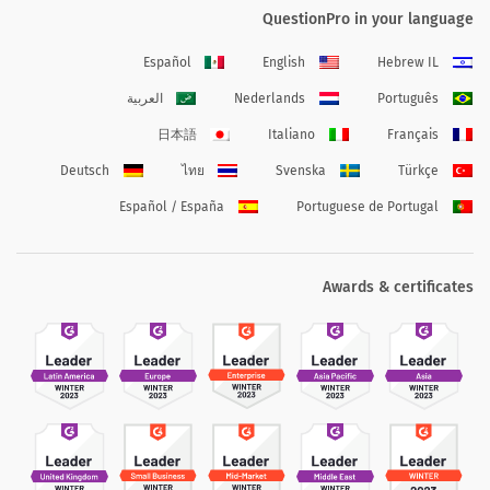
QuestionPro in your language
Español
English
Hebrew IL
Português
Nederlands
العربية
日本語
Italiano
Français
Deutsch
ไทย
Svenska
Türkçe
Español / España
Portuguese de Portugal
Awards & certificates