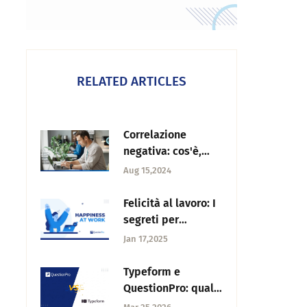
RELATED ARTICLES
Correlazione
negativa: cos'è,
esempi e come
Aug 15,2024
trovarla?
Felicità al lavoro: I
segreti per
aumentare il
Jan 17,2025
benessere dei
dipendenti
Typeform e
QuestionPro: qual è
la scelta migliore