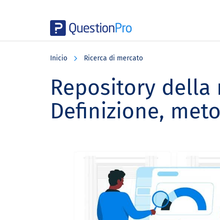
Skip
Skip
Skip
to
to
to
Inicio
Ricerca di mercato
main
primary
footer
content
sidebar
Repository della 
Definizione, met