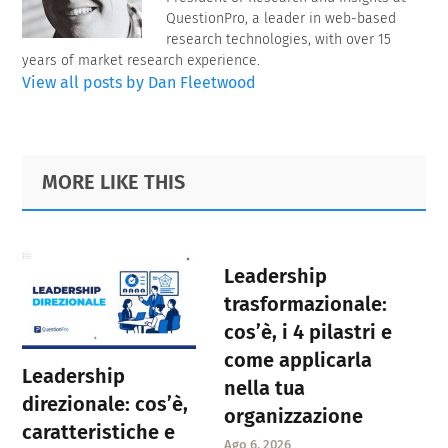
QuestionPro, a leader in web-based
research technologies, with over 15
years of market research experience.
View all posts by Dan Fleetwood
Primary
Footer
MORE LIKE THIS
Sidebar
Leadership
trasformazionale:
cos’è, i 4 pilastri e
come applicarla
Leadership
nella tua
direzionale: cos’è,
organizzazione
caratteristiche e
Ago 6, 2026