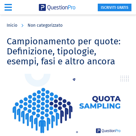
ISCRIVITI GRATIS
Skip
Skip
Skip
to
to
to
Inicio
Non categorizzato
main
primary
footer
content
sidebar
Campionamento per quote:
Definizione, tipologie,
esempi, fasi e altro ancora