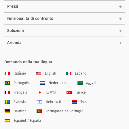
Prezzi
Funzionalità di confronto
Soluzioni
Azienda
Domanda nella tua lingua
Italiano
English
Español
Português
Nederlands
العربية
Français
日本語
Türkçe
Svenska
Hebrew IL
ไทย
Deutsch
Portuguese de Portugal
Español / España