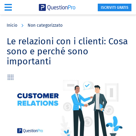
ISCRIVITI GRATIS
Skip
Skip
Skip
to
to
to
Inicio
Non categorizzato
main
primary
footer
content
sidebar
Le relazioni con i clienti: Cosa
sono e perché sono
importanti