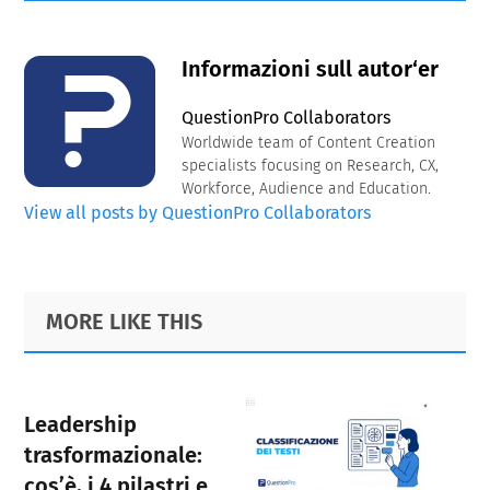
Informazioni sull autor‘er
QuestionPro Collaborators
Worldwide team of Content Creation
specialists focusing on Research, CX,
Workforce, Audience and Education.
View all posts by QuestionPro Collaborators
Primary
Footer
MORE LIKE THIS
Sidebar
Leadership
trasformazionale:
cos’è, i 4 pilastri e