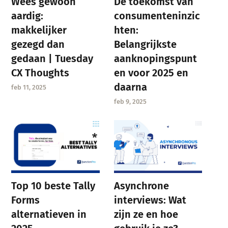
Wees gewoon
De toekomst van
aardig:
consumenteninzic
makkelijker
hten:
gezegd dan
Belangrijkste
gedaan | Tuesday
aanknopingspunt
CX Thoughts
en voor 2025 en
daarna
feb 11, 2025
feb 9, 2025
Asynchrone
Top 10 beste Tally
interviews: Wat
Forms
zijn ze en hoe
alternatieven in