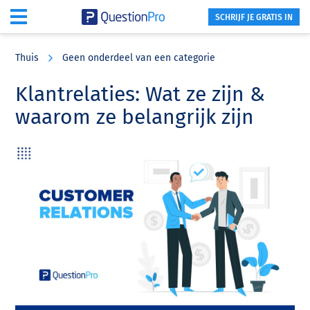
SCHRIJF JE GRATIS IN
Skip
Skip
Skip
to
to
to
Thuis
Geen onderdeel van een categorie
main
primary
footer
content
sidebar
Klantrelaties: Wat ze zijn &
waarom ze belangrijk zijn