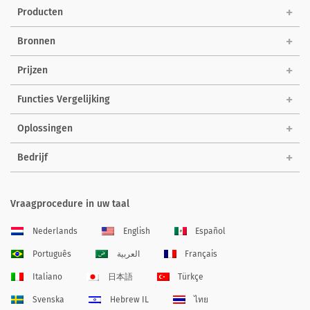
Producten
Bronnen
Prijzen
Functies Vergelijking
Oplossingen
Bedrijf
Vraagprocedure in uw taal
Nederlands
English
Español
Português
العربية
Français
Italiano
日本語
Türkçe
Svenska
Hebrew IL
ไทย