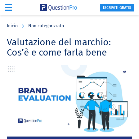
ISCRIVITI GRATIS
Skip
Skip
Skip
to
to
to
Inicio
Non categorizzato
main
primary
footer
content
sidebar
Valutazione del marchio:
Cos’è e come farla bene