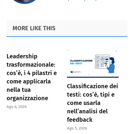
Primary
Footer
MORE LIKE THIS
Sidebar
Leadership
trasformazionale:
cos’è, i 4 pilastri e
come applicarla
Classificazione dei
nella tua
testi: cos’è, tipi e
organizzazione
come usarla
Ago 6, 2026
nell’analisi del
feedback
Ago 5, 2026