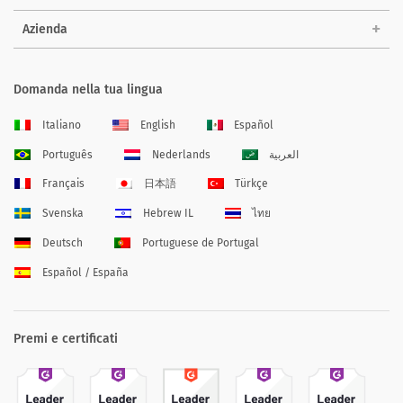
Azienda
Domanda nella tua lingua
Italiano
English
Español
Português
Nederlands
العربية
Français
日本語
Türkçe
Svenska
Hebrew IL
ไทย
Deutsch
Portuguese de Portugal
Español / España
Premi e certificati