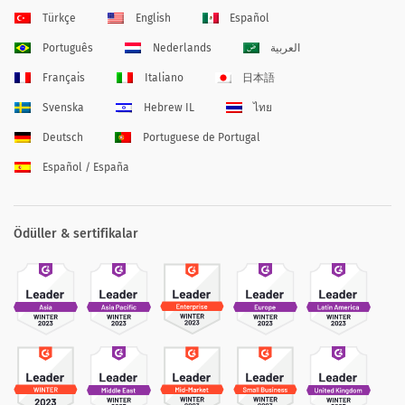
Türkçe
English
Español
Português
Nederlands
العربية
Français
Italiano
日本語
Svenska
Hebrew IL
ไทย
Deutsch
Portuguese de Portugal
Español / España
Ödüller & sertifikalar