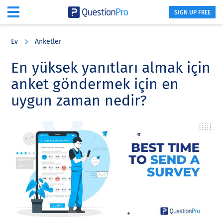
SIGN UP FREE
Skip
Skip
Skip
to
to
to
Ev
Anketler
main
primary
footer
content
sidebar
En yüksek yanıtları almak için
anket göndermek için en
uygun zaman nedir?