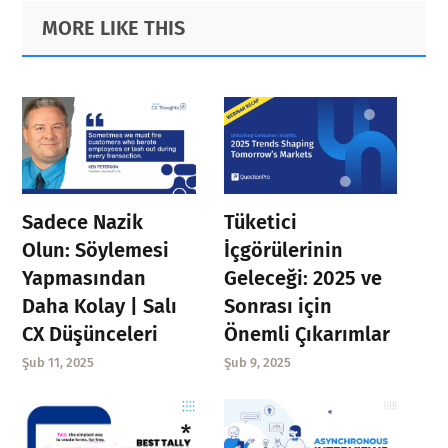
Primary
Footer
MORE LIKE THIS
Sidebar
Sadece Nazik
Tüketici
Olun: Söylemesi
İçgörülerinin
Yapmasından
Geleceği: 2025 ve
Daha Kolay | Salı
Sonrası için
CX Düşünceleri
Önemli Çıkarımlar
Şub 11, 2025
Şub 9, 2025