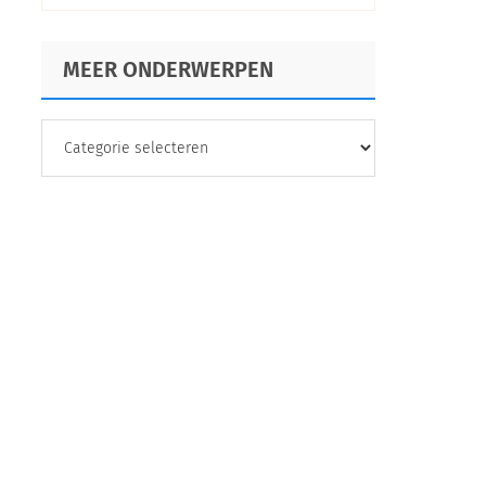
voordelen,
toepassingen +
MEER ONDERWERPEN
ontwerptips
MEER
ONDERWERPEN