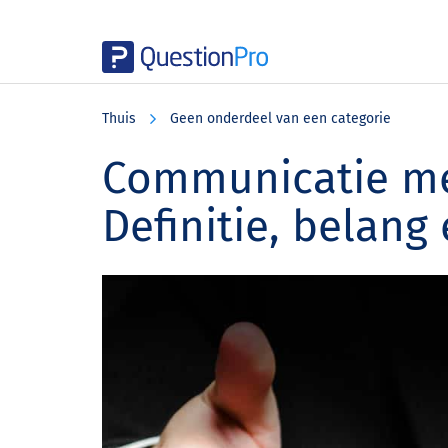
Skip
Skip
Skip
to
to
to
Thuis
Geen onderdeel van een categorie
main
primary
footer
content
sidebar
Communicatie me
Definitie, belang 