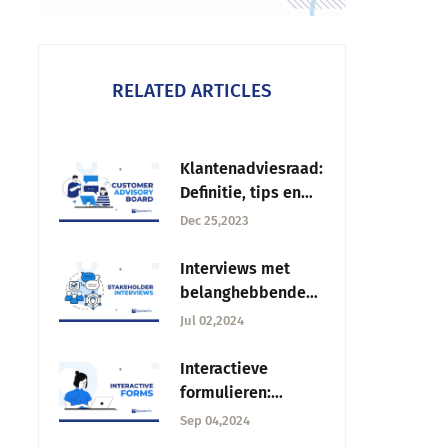
RELATED ARTICLES
Klantenadviesraad:
Definitie, tips en
best practices
Dec 25,2023
Interviews met
belanghebbenden:
Een gids voor
Jul 02,2024
effectieve
betrokkenheid
Interactieve
formulieren:
Belangrijkste
Sep 04,2024
kenmerken,