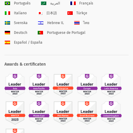
Português
العربية
Français
Italiano
日本語
Türkçe
Svenska
Hebrew IL
ไทย
Deutsch
Portuguese de Portugal
Español / España
Awards & certificaten