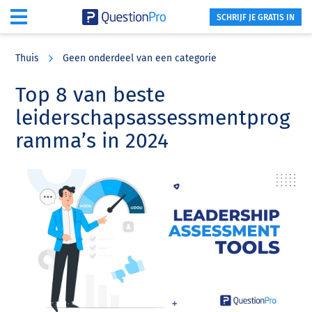
SCHRIJF JE GRATIS IN
Skip
Skip
Skip
to
to
to
Thuis
Geen onderdeel van een categorie
main
primary
footer
content
sidebar
Top 8 van beste
leiderschapsassessmentprog
ramma’s in 2024