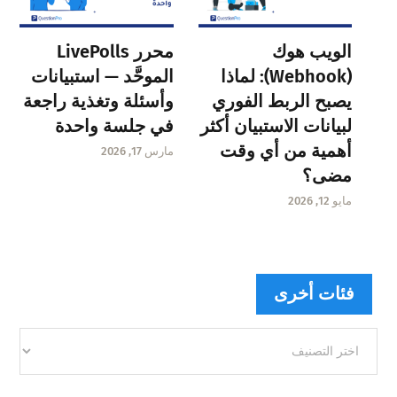
الويب هوك
محرر LivePolls
(Webhook): لماذا
الموحَّد — استبيانات
يصبح الربط الفوري
وأسئلة وتغذية راجعة
لبيانات الاستبيان أكثر
في جلسة واحدة
أهمية من أي وقت
مارس 17, 2026
مضى؟
مايو 12, 2026
فئات أخرى
فئات
أخرى