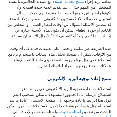
مطعم يريد إجراء
مسح لخدمة العملاء
مع عملائه الحاليين. بالنسبة
للمطعم ، من المهم جدًا أن يتم تقديم خدمة جيدة لعملائه وأن
يكونوا راضين عن جميع الخدمات المقدمة لهم. يمكن إرسال
استبيان خدمة العملاء كمسح بريد إلكتروني مضمن لهؤلاء العملاء.
قد تتضمن الأسئلة السؤال عن أوقات انتظار العميل أو التخلص من
الخادم أو جودة الطعام. يمكن أن تكون هذه الأسئلة عبارة عن
إجابات رضا “نعم / لا” أو “تصنيف 1-5” لإكمال الاستبيان بسرعة.
هذه الطريقة غير شاملة وتحصل على تعليقات قيمة في أي وقت
من الأوقات. يمكن أن يمنحك تحليل هذه البيانات باستخدام برنامج
استطلاع قوي مثل برنامج رضا العملاء رؤى قابلة للتنفيذ لإبقاء
عملائك سعداء وجعلهم سفراء لعلامتك التجارية.
مسح إعادة توجيه البريد الإلكتروني
استطلاعات إعادة توجيه البريد الإلكتروني هي روابط دعوة
استطلاع مرسلة إلى الجمهور المستهدف. يمكن للمجيب النقر
فوق هذا الرابط وإعادة توجيهه إلى صفحة الاستبيان. عادة ما يتم
استخدام مثل هذه الطريقة عندما تكون الاستطلاعات أطول. يمكّن
الباحث من تضمين
أسئلة مفتوحة
وأسئلة مغلقة ، بالإضافة إلى