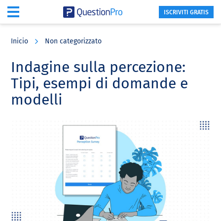
ISCRIVITI GRATIS
Skip
Skip
Skip
to
to
to
Inicio
Non categorizzato
main
primary
footer
content
sidebar
Indagine sulla percezione:
Tipi, esempi di domande e
modelli