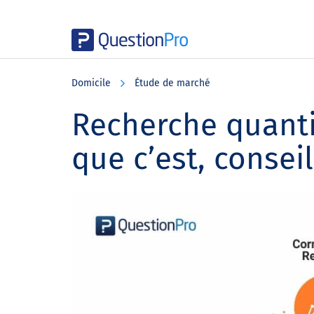
Skip
Skip
Skip
to
to
to
Domicile
Étude de marché
main
primary
footer
content
sidebar
Recherche quantit
que c’est, consei