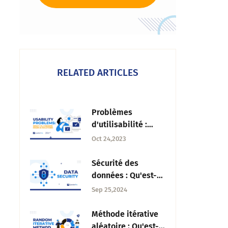
RELATED ARTICLES
Problèmes
d'utilisabilité :
Qu'est-ce que c'est,
Oct 24,2023
problèmes
courants et
Sécurité des
solutions
données : Qu'est-ce
que c'est, les
Sep 25,2024
types, les risques
et les stratégies à
Méthode itérative
suivre ?
aléatoire : Qu'est-