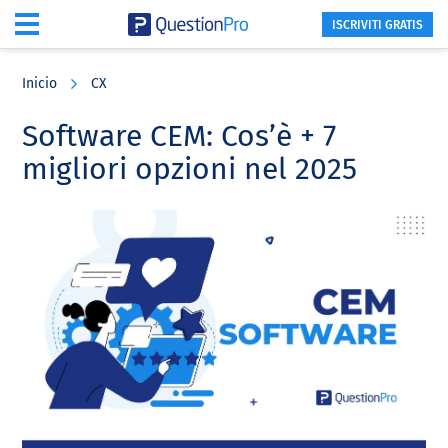
ISCRIVITI GRATIS
Skip
Skip
Skip
to
to
to
Inicio
CX
main
primary
footer
content
sidebar
Software CEM: Cos’è + 7
migliori opzioni nel 2025