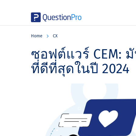
Skip
Skip
Skip
to
to
to
Home
CX
main
primary
footer
content
sidebar
ซอฟต์แวร์ CEM: มั
ที่ดีที่สุดในปี 2024