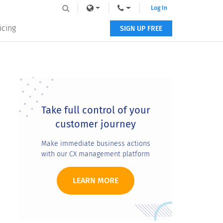
Log In
icing
SIGN UP FREE
Primary
Sidebar
Take full control of your
customer journey
Make immediate business actions
with our CX management platform
LEARN MORE