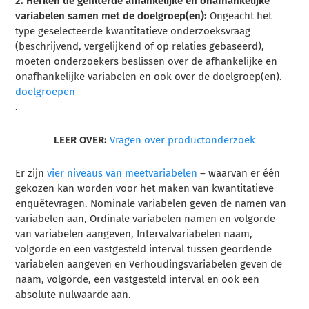
2. Herken de gefilterde afhankelijke en onafhankelijke
variabelen samen met de doelgroep(en):
Ongeacht het
type geselecteerde kwantitatieve onderzoeksvraag
(beschrijvend, vergelijkend of op relaties gebaseerd),
moeten onderzoekers beslissen over de afhankelijke en
onafhankelijke variabelen en ook over de doelgroep(en).
doelgroepen
.
LEER OVER:
Vragen over productonderzoek
Er zijn
vier niveaus van meetvariabelen
– waarvan er één
gekozen kan worden voor het maken van kwantitatieve
enquêtevragen.
Nominale variabelen
geven de namen van
variabelen aan,
Ordinale variabelen
namen en volgorde
van variabelen aangeven,
Intervalvariabelen
naam,
volgorde en een vastgesteld interval tussen geordende
variabelen aangeven en
Verhoudingsvariabelen
geven de
naam, volgorde, een vastgesteld interval en ook een
absolute nulwaarde aan.