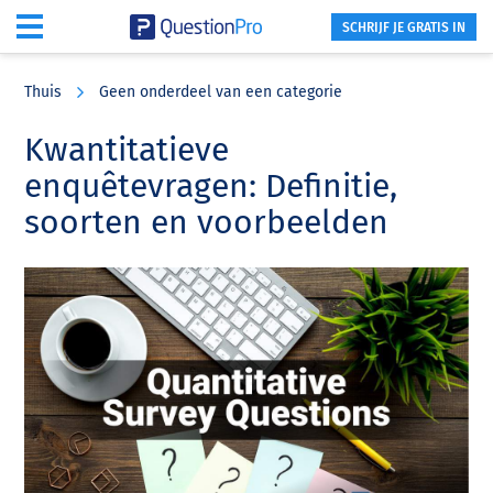
SCHRIJF JE GRATIS IN
Skip
Skip
Skip
to
to
to
Thuis
Geen onderdeel van een categorie
main
primary
footer
content
sidebar
Kwantitatieve
enquêtevragen: Definitie,
soorten en voorbeelden