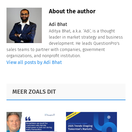
About the author
Adi Bhat
Aditya Bhat, a.k.a. ‘Adi’, is a thought
leader in market strategy and business
development. He leads QuestionPro's
sales teams to partner with companies, government
organizations, and nonprofit institution.
View all posts by Adi Bhat
Primary
Footer
MEER ZOALS DIT
Sidebar