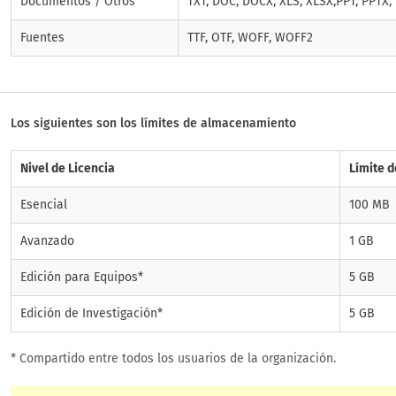
Documentos / Otros
TXT, DOC, DOCX, XLS, XLSX,PPT, PPTX,
Fuentes
TTF, OTF, WOFF, WOFF2
Los siguientes son los límites de almacenamiento
Nivel de Licencia
Límite 
Esencial
100 MB
Avanzado
1 GB
Edición para Equipos*
5 GB
Edición de Investigación*
5 GB
* Compartido entre todos los usuarios de la organización.