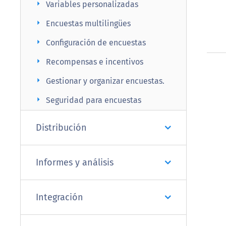
arrow_right
Variables personalizadas
arrow_right
Encuestas multilingües
arrow_right
Configuración de encuestas
arrow_right
Recompensas e incentivos
arrow_right
Gestionar y organizar encuestas.
arrow_right
Seguridad para encuestas
Distribución
Informes y análisis
Integración