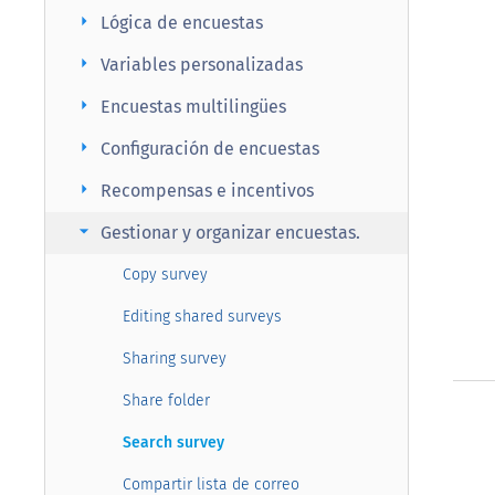
arrow_right
Lógica de encuestas
arrow_right
Variables personalizadas
arrow_right
Encuestas multilingües
arrow_right
Configuración de encuestas
arrow_right
Recompensas e incentivos
arrow_right
Gestionar y organizar encuestas.
Copy survey
Editing shared surveys
Sharing survey
Share folder
Search survey
Compartir lista de correo