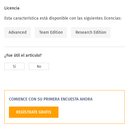
Licencia
Esta característica está disponible con las siguientes licencias:
Advanced
Team Edition
Research Edition
¿Fue útil el artículo?
Si
No
COMIENCE CON SU PRIMERA ENCUESTA AHORA
REGÍSTRATE GRATIS