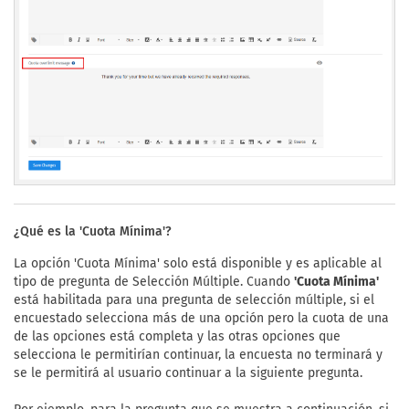
¿Qué es la 'Cuota Mínima'?
La opción 'Cuota Mínima' solo está disponible y es aplicable al
tipo de pregunta de Selección Múltiple. Cuando
'Cuota Mínima'
está habilitada para una pregunta de selección múltiple, si el
encuestado selecciona más de una opción pero la cuota de una
de las opciones está completa y las otras opciones que
selecciona le permitirían continuar, la encuesta no terminará y
se le permitirá al usuario continuar a la siguiente pregunta.