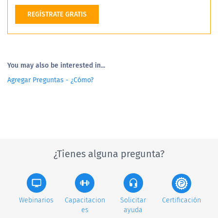
REGÍSTRATE GRATIS
You may also be interested in...
Agregar Preguntas - ¿Cómo?
¿Tienes alguna pregunta?
Webinarios
Capacitacion
Solicitar
Certificación
es
ayuda