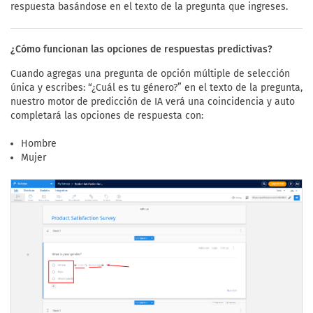
respuesta basándose en el texto de la pregunta que ingreses.
¿Cómo funcionan las opciones de respuestas predictivas?
Cuando agregas una pregunta de opción múltiple de selección
única y escribes: “¿Cuál es tu género?” en el texto de la pregunta,
nuestro motor de predicción de IA verá una coincidencia y auto
completará las opciones de respuesta con:
Hombre
Mujer