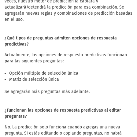
veces, nuestro motor de predicción la captará y
actualizará/detendrá la predicción para esa combinación. Se
agregarán nuevas reglas y combinaciones de predicción basadas
en el uso.
¿Qué tipos de preguntas admiten opciones de respuesta
predictivas?
Actualmente, las opciones de respuesta predictivas funcionan
para las siguientes preguntas:
Opción múltiple de selección única
Matriz de selección única
Se agregarán más preguntas más adelante.
¿Funcionan las opciones de respuesta predictivas al editar
preguntas?
No. La predicción solo funciona cuando agregas una nueva
pregunta. Si estás editando o copiando preguntas, no habrá